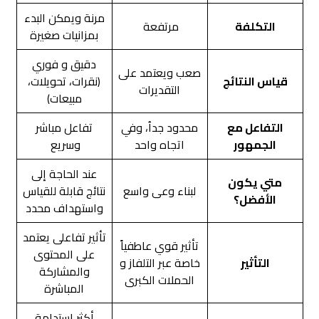
مرنة ويمكن البدء
التكلفة
مرتفعة
بمزانيات صغيرة
دقيق و فوري
صعب ويعتمد على
قياس النتائج
(نقرات، تحويلات،
التقديرات
مبيعات)
التفاعل مع
محدود جداُ، وفي
تفاعل مباشر
الجمهور
اتجاه واحد
وسريع
عند الحاجة إلى
متي يكون
لبناء وعى واسع
نتائج قابلة للقياس
الأفضل؟
واستهداف محدد
تأثير تفاعلى يعتمد
تأثير قوي عاطفياً
على المحتوى
التأثير
خاصة عبر التلفاز و
والمشاركة
الحملات الكبرى
المباشرة
أكثر استدامة