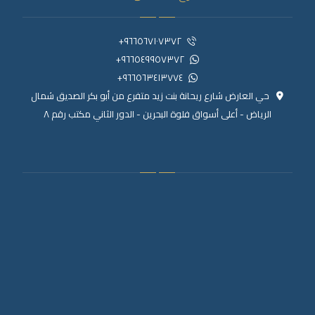
٩٦٦٥٦٧١٠٧٣٧٢+
٩٦٦٥٤٩٩٥٧٣٧٢+
٩٦٦٥٦٣٤١٣٧٧٤+
حي العارض شارع ريحانة بنت زيد متفرع من أبو بكر الصديق شمال
الرياض - أعلى أسواق فلوة البحرين - الدور الثاني مكتب رقم ٨