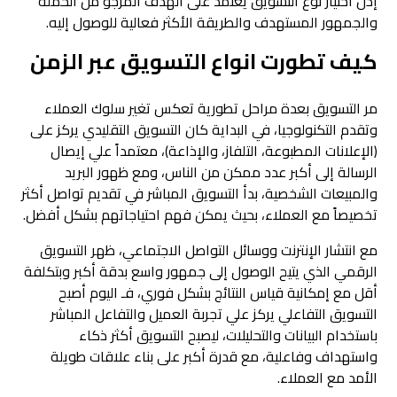
إذن اختيار نوع التسويق يعتمد على الهدف المرجو من الحملة
والجمهور المستهدف والطريقة الأكثر فعالية للوصول إليه.
كيف تطورت انواع التسويق عبر الزمن
مر التسويق بعدة مراحل تطورية تعكس تغير سلوك العملاء
وتقدم التكنولوجيا، في البداية كان التسويق التقليدي يركز على
(الإعلانات المطبوعة، التلفاز، والإذاعة)، معتمداً علي إيصال
الرسالة إلى أكبر عدد ممكن من الناس، ومع ظهور البريد
والمبيعات الشخصية، بدأ التسويق المباشر في تقديم تواصل أكثر
تخصيصاً مع العملاء، بحيث يمكن فهم احتياجاتهم بشكل أفضل.
مع انتشار الإنترنت ووسائل التواصل الاجتماعي، ظهر التسويق
الرقمي الذي يتيح الوصول إلى جمهور واسع بدقة أكبر وبتكلفة
أقل مع إمكانية قياس النتائج بشكل فوري، فـ اليوم أصبح
التسويق التفاعلي يركز علي تجربة العميل والتفاعل المباشر
باستخدام البيانات والتحليلات، ليصبح التسويق أكثر ذكاء
واستهداف وفاعلية، مع قدرة أكبر على بناء علاقات طويلة
الأمد مع العملاء.