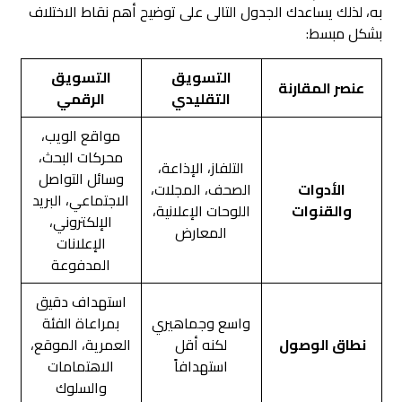
به، لذلك يساعدك الجدول التالى على توضيح أهم نقاط الاختلاف
بشكل مبسط:
التسويق
التسويق
عنصر المقارنة
التقليدي
الرقمي
مواقع الويب،
محركات البحث،
التلفاز، الإذاعة،
وسائل التواصل
الأدوات
الصحف، المجلات،
الاجتماعي، البريد
والقنوات
اللوحات الإعلانية،
الإلكتروني،
المعارض
الإعلانات
المدفوعة
استهداف دقيق
واسع وجماهيري
بمراعاة الفئة
نطاق الوصول
لكنه أقل
العمرية، الموقع،
استهدافاً
الاهتمامات
والسلوك