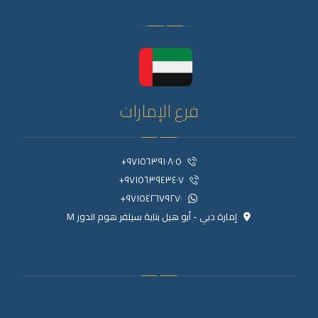
فرع الإمارات
٩٧١٥٦٣٩١٠٨٠٥+
٩٧١٥٦٣٩٤٣٤٠٧+
٩٧١٥٤٢٦٧٩٢٧٠+
إمارة دبي - أبو هيل بناية سيلفر هوم الدور M