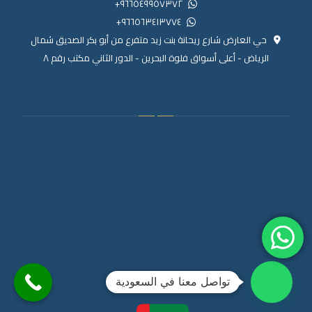
٩٦٦٥٤٩٩٥٧٣٧٢+
٩٦٦٥٦٣٤١٣٧٧٤+
حي العارض شارع ريحانة بنت زيد متفرع من أبو بكر الصديق شمال
الرياض - أعلى أسواق فلوة البحرين - الدور الثاني مكتب رقم ٨
تواصل معنا في السعودية