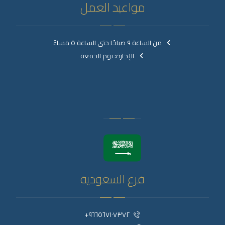
مواعيد العمل
من الساعة ٩ صباحًا حتى الساعة ٥ مساءً
الإجازة: يوم الجمعة
فرع السعودية
٩٦٦٥٦٧١٠٧٣٧٢+