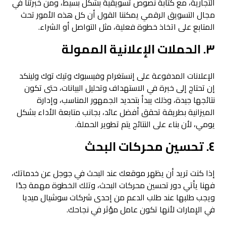
التجارية، مع كتابة نصوص تسويقية بشكل بسيط، ومن خبرتنا في
مجال التسويق الرقمي يمكننا القول أن كل هذه الأمور تحث
المتابع على اتخاذ خطوة فعلية، مثل التواصل أو الشراء.
٣. الحملات الإعلانية الممولة
الإعلانات المدفوعة على إنستغرام وفيسبوك وتيك توك ولينكد
إن تحتاج إلى خبرة في الاستهداف وتحليل البيانات، حتى تكون
نتائجها جيدة، وذلك يبدأ بتحديد الجمهور المناسب، وإدارة
الميزانية بطريقة تحقق أفضل عائد، بجانب متابعة الأداء بشكل
يومي، لأن بناء على النتائج يتم تطوير الحملة.
٤. تحسين محركات البحث
إذا كنت تريد أن يظهر موقعك عند البحث في جوجل عن خدماتك،
فهنا يأتي دور تحسين محركات البحث، وتلك الخطوة مهمة جدًا
ويجب طلبها عند طلب الدعم من إحدى شركات سوشيال ميديا
في الإمارات لأنها تكون عامل مؤثر في نجاحك.