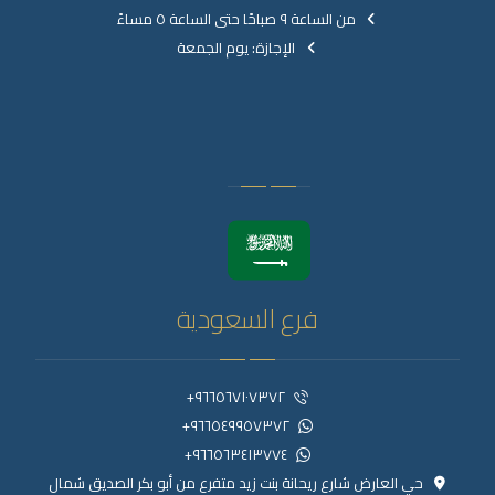
من الساعة ٩ صباحًا حتى الساعة ٥ مساءً
الإجازة: يوم الجمعة
فرع السعودية
٩٦٦٥٦٧١٠٧٣٧٢+
٩٦٦٥٤٩٩٥٧٣٧٢+
٩٦٦٥٦٣٤١٣٧٧٤+
حي العارض شارع ريحانة بنت زيد متفرع من أبو بكر الصديق شمال