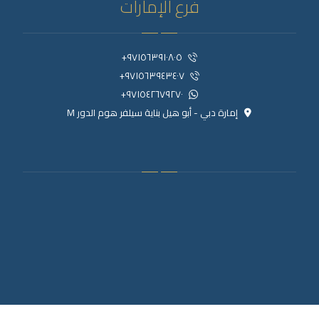
فرع الإمارات
٩٧١٥٦٣٩١٠٨٠٥+
٩٧١٥٦٣٩٤٣٤٠٧+
٩٧١٥٤٢٦٧٩٢٧٠+
إمارة دبي - أبو هيل بناية سيلفر هوم الدور M