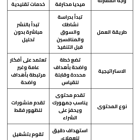
وجه المقارنة
ميديا محترفة
خدمات تقليدية
تبدأ بدراسة
نشاطك
تبدأ بالنشر
طريقة العمل
والسوق
مباشرة بدون
والمنافسين
تحليل
قبل التنفيذ
تضع خطة
تعتمد على أفكار
واضحة بأهداف
عامة وغير
الاستراتيجية
محددة وقابلة
مرتبطة بأهداف
للقياس
واضحة
تقدم محتوى
يناسب جمهورك
تقدم منشورات
نوع المحتوى
ويحفز على
للظهور فقط
الشراء
استهداف دقيق
تقوم بتشغيل
للعملاء،