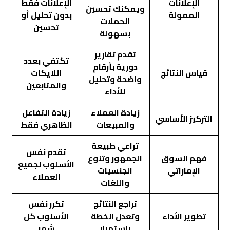
الإعلانات
الإعلانات فقط
ويمكنك تحسين
الممولة
بدون تحليل أو
الحملات
تحسين
بسهولة
تقدم تقارير
تكتفي بعدد
دورية بأرقام
قياس النتائج
اللايكات
واضحة وتحليل
والمتابعين
للأداء
زيادة العملاء
زيادة التفاعل
التركيز الأساسي
والمبيعات
الظاهري فقط
تراعي طبيعة
تقدم نفس
فهم السوق
الجمهور وتنوع
الأسلوب لجميع
الإماراتي
الجنسيات
العملاء
واللغات
تراجع النتائج
تكرر نفس
تطوير الأداء
وتعدل الخطة
الأسلوب كل
باستمرار
شهر