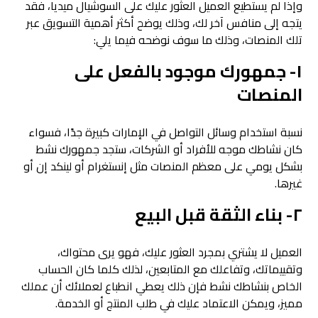
وإذا لم يستطيع العميل العثور عليك على السوشيال ميديا، فقد
يتجه إلى منافس آخر لك، وذلك يوضح أكثر أهمية التسويق عبر
تلك المنصات، وذلك ما سوف نوضحه فيما يلي:
١- جمهورك موجود بالفعل على
المنصات
نسبة استخدام وسائل التواصل في الإمارات كبيرة جدًا، فسواء
كان نشاطك موجه للأفراد أو الشركات، ستجد جمهورك نشط
بشكل يومي على معظم المنصات مثل إنستغرام أو لينكد إن أو
غيرها.
٢- بناء الثقة قبل البيع
العميل لا يشتري بمجرد العثور عليك، فهو يرى محتواك،
وتقييماتك، وتفاعلك مع المتابعين، لذلك كلما كان الحساب
الخاص بنشاطك نشط فإن ذلك يعطي انطباع لعملائك أن عملك
مميز، ويمكن الاعتماد عليك في طلب المنتج أو الخدمة.