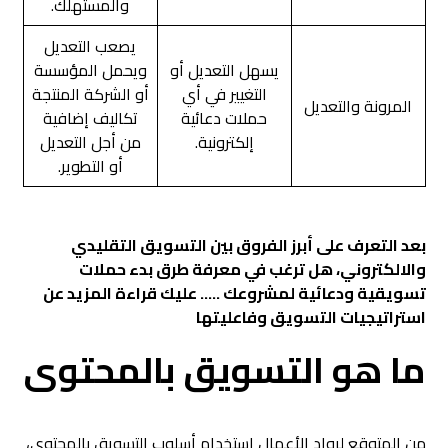
والمستهلك.
يصعب التعديل
يسهل التعديل أو
ويحمل المؤسسة
التغيير في أي
أو الشركة المنتجة
المرونة والتعديل
حملات دعائية
تكاليف إضافية
إلكترونية.
من أجل التعديل
أو التطوير.
بعد التعرف على أبرز الفروق بين التسويق التقليدي
والالكتروني، هل ترغب في معرفة طرق بدء حملات
تسويقية ودعائية لمشروعك ….. عليك قراءة المزيد عن
استراتيجيات التسويق وفاعليتها
ما هو التسويق بالمحتوى
من المتوقع لرواد الأعمال استخدام أسلوب التسويق بالمحتوى،