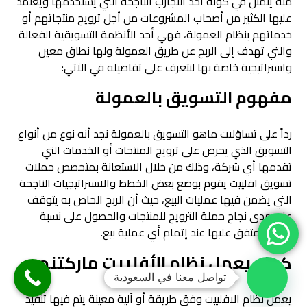
منه يتمثل في كونه أحد التجارب الناجحة التي يستخدمها ويعتمد
عليها الكثير من أصحاب المشروعات من أجل ترويج منتجاتهم أو
خدماتهم بنظام العمولة، فهي أحد الأنظمة التسويقية الفعالة
والتي تهدف إلى الربح عن طريق العمولة ولها نطاق معين
واستراتيجية خاصة بها لنتعرف على تفاصيله في الآتي:
مفهوم التسويق بالعمولة
رداً على تساؤلات ماهو التسويق بالعمولة نجد أنه نوع من أنواع
التسويق الذي يحرص على ترويج المنتجات أو الخدمات التي
تقدمها أي شركة، وذلك من خلال الاستعانة بمتخصص حملات
تسويق افلييت يقوم بوضع بعض الخطط والاستراتيجيات الناجحة
التي يضمن فيها عمليات البيع، حيث أن الربح الخاص به يتوقف
على مدى نجاح حملة الترويج للمنتجات والحصول على نسبة
عمولة متفق عليها عند إتمام أي عملية بيع.
كيف يعمل نظام الأفلييت ماركتنج
تواصل معنا في السعودية
يعمل نظام الافلييت وفق طريقة أو آلية معينة يتم فيها تنفيذ