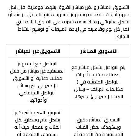
التسويق المباشر والغير مباشر الفروق بينهما جوهرية، فإن لكل
منهم أدوات خاصة به وجمهور مستهدف يتم بناء على دراسة أو
بشكل عشوائي ولذلك سوف نتعرف على الفروق البارزة التي
تميز كل نوع وفاعليته في زيادة المبيعات أو توسيع النشاط
التجاري:
التسويق المباشر
التسويق غير المباشر
التواصل مع الجمهور
يتم التواصل بشكل مباشر مع
المستفيد غير مباشر من خلال
العملاء بمختلف أدوات
حملات دعائية أو التسويق
التواصل المتمثلة في (
الإلكتروني عبر وسائل
مكالمات الهاتف – رسائل
التواصل الاجتماعي
البريد الإلكتروني) وغيرها.
وأدواتها.
التسويق الغير مباشر يكون
التسويق المباشر دقيق
بشكل عام ومطلق لكل
ويستهدف بعض الفئات
الفئات والاعمار، حيث أنه
المستفيدة من الخدمة أو
يستهدف المنطقة أو