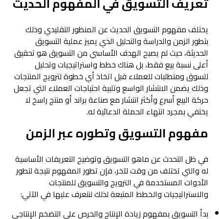
تعريف التسويق في المفهوم الحديث
يختلف مفهوم التسويق الحديث عن المنظور التقليدي وذلك
بتطور الزمن والدراسة والتحليل الذي يميز عملية التسويق
الحديثة، حيث لم يصبح الهدف الأساسي من التسويق هو تحقيق
أعلى نسبة بيع فقط، بل هناك خطط واستراتيجيات وتحليل
للسوق ومتطلبات للعملاء قبل اتخاذ أي خطوة لترويج المنتجات
وذلك يضمن الانتشار الواسع وتلبية احتياجات العملاء التي تجعل
حركة البيع أسرع وأكثر انتشار مع صناعة براند أو منتج راسخ لا
يختفي بمجرد انتهاء الحملة الدعائية له.
مفهوم التسويق وتطوره عبر الزمن
في ظل التحدث عن ماهو التسويق وتوضيح التعريفات الأساسية
له والتي تختلف من وقت لآخر، فإن تطور المفهوم نتيجة لتطور
الأدوات المستخدمة في الترويج والتسويق للمنتجات
والاستراتيجيات والخطط المتبعة لذلك لنتعرف عليها في الآتي:
بدأ التسويق بمفهوم زيادة الإنتاج والحرص على التضخم الإنتاجي