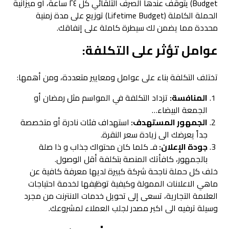
Budget) يتوقف عندها الصرف التلقائي كل ٢٤ ساعة، أو ميزانية
الحملة الكاملة (Lifetime Budget) توزيع على مدة زمنية
محددة مما يضمن لك سيطرة كاملة على إنفاقك.
عوامل تؤثر على التكلفة:
تختلف التكلفة بناء على عوامل ومعايير متعددة، ومن أهمها:
المنافسة:
تزداد التكلفة في المواسم مثل رمضان أو
الجمعة البيضاء…
الجمهور المستهدف:
استهداف فئات نادرة أو متخصصة
جداً يعرضك الى زيادة سعر النقرة.
جودة الإعلان:
فـ كلما كان محتواك جذاب و ذا صلة
بالجمهور، كافأتك المنصة بتكلفة أقل الوصول.
خلف كل حملة ناجحة شركة كبيرة لديها معرفة كافية عن
ماهي الاعلانات الممولة وكيفية توظيفها لخدمة احتياجات
العلامة التجارية، تسعى إلى تحويل خدمات الانترنت من مجرد
وسيلة ترفيه الى اكبر مصدر لجلب العملاء لمشروعك.