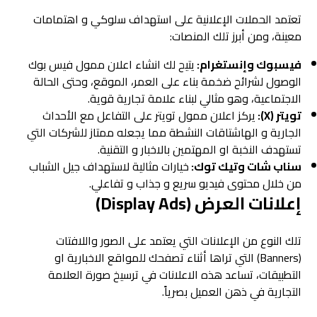
تعتمد الحملات الإعلانية على استهداف سلوكي و اهتمامات
معينة، ومن أبرز تلك المنصات:
فيسبوك وإنستغرام:
يتيح لك انشاء اعلان ممول فيس بوك
الوصول لشرائح ضخمة بناء على العمر، الموقع، وحتى الحالة
الاجتماعية، وهو مثالي لبناء علامة تجارية قوية.
تويتر (X):
يركز اعلان ممول تويتر على التفاعل مع الأحداث
الجارية و الهاشتاقات النشطة مما يجعله ممتاز للشركات التي
تستهدف النخبة او المهتمين بالاخبار و التقنية.
سناب شات وتيك توك:
خيارات مثالية لاستهداف جيل الشباب
من خلال محتوى فيديو سريع و جذاب و تفاعلي.
إعلانات العرض (Display Ads)
تلك النوع من الإعلانات التي يعتمد على الصور واللافتات
(Banners) التي تراها أثناء تصفحك للمواقع الاخبارية او
التطبيقات، تساعد هذه الاعلانات في ترسيخ صورة العلامة
التجارية في ذهن العميل بصرياً.