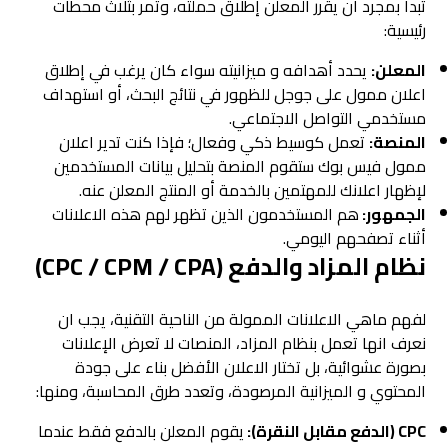
تبدأ بمجرد أن يقرر المعلن إطلاق حملته، وتمر بثلاث محطات
رئيسية:
المعلن:
يحدد أهدافه و ميزانيته سواء كان يرغب في إطلاق
اعلان ممول على جوجل للظهور في نتائج البحث، أو استهداف
مستخدمي التواصل الاجتماعي.
المنصة:
تعمل كوسيط ذكي وفعال؛ فإذا كنت تدير اعلان
ممول فيس بوك ستقوم المنصة بتحليل بيانات المستخدمين
لإظهار اعلانك للمهتمين بالخدمة أو المنتج المعلن عنه.
الجمهور:
هم المستخدمون الذين تظهر لهم هذه الاعلانات
أثناء تصفحهم اليومي.
نظام المزاد والدفع (CPC / CPM / CPA)
لفهم ماهي الاعلانات الممولة من الناحية التقنية، يجب ان
نعرف انها تعمل بنظام المزاد، المنصات لا تعرض الإعلانات
بصورة عشوائية، بل تختار الاعلان الأفضل بناء على جودة
المحتوي و الميزانية المرصودة، وتعدد طرق المحاسبة، ومنها:
CPC (الدفع مقابل النقرة):
يقوم المعلن بالدفع فقط عندما