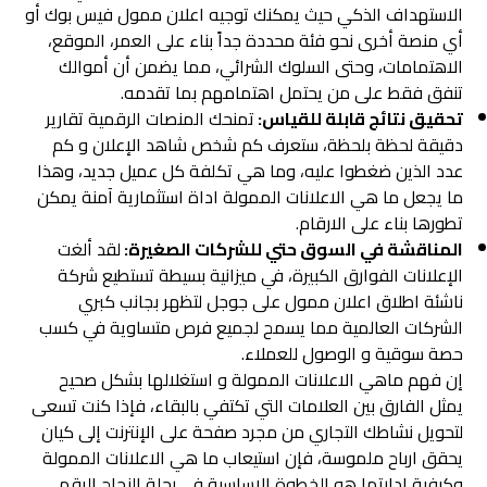
الاستهداف الذكي حيث يمكنك توجيه اعلان ممول فيس بوك أو
أي منصة أخرى نحو فئة محددة جداً بناء على العمر، الموقع،
الاهتمامات، وحتى السلوك الشرائي، مما يضمن أن أموالك
تنفق فقط على من يحتمل اهتمامهم بما تقدمه.
تحقيق نتائج قابلة للقياس:
تمنحك المنصات الرقمية تقارير
دقيقة لحظة بلحظة، ستعرف كم شخص شاهد الإعلان و كم
عدد الذين ضغطوا عليه، وما هي تكلفة كل عميل جديد، وهذا
ما يجعل ما هي الاعلانات الممولة اداة استثمارية آمنة يمكن
تطورها بناء على الارقام.
المناقشة في السوق حتي للشركات الصغيرة:
لقد ألغت
الإعلانات الفوارق الكبيرة، في ميزانية بسيطة تستطيع شركة
ناشئة اطلاق اعلان ممول على جوجل لتظهر بجانب كبري
الشركات العالمية مما يسمح لجميع فرص متساوية في كسب
حصة سوقية و الوصول للعملاء.
إن فهم ماهي الاعلانات الممولة و استغلالها بشكل صحيح
يمثل الفارق بين العلامات التي تكتفي بالبقاء، فإذا كنت تسعى
لتحويل نشاطك التجاري من مجرد صفحة على الإنترنت إلى كيان
يحقق ارباح ملموسة، فإن استيعاب ما هي الاعلانات الممولة
وكيفية إدارتها هو الخطوة الاساسية في رحلة النجاح الرقمي.