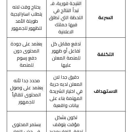
النتيجة فورية، فـ
يحتاج وقت لانه
تبدأ النتائج في
يتطلب استراتيجية
السرعة
اللحظة التي تطلق
طويلة الأمد
فيها حملتك
للظهور للجمهور
الاعلانية
تدفع مقابل كل
يعتمد على جودة
تفاعل أو ظهور
المحتوى دون
التكلفة
للمنصة المعلن
دفع رسوم
عليها
للمنصة
دقيق جدا لان
محدد جدا لأنه
المعلن لديه حرية
يعتمد على وصول
الاستهداف
في اختيار الشريحة
المحتوى تلقائياً
المهتمة بناء على
للجمهور
بيانات واقعية
تكون بشكل
مؤقت يتوقف
يستمر المحتوى
تدفق الزوار بمجرد
في جذب الزوار