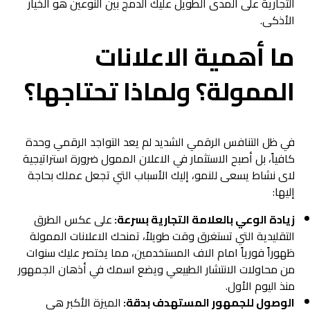
التجارية على المدى الطويل عليك الدمج بين النوعين هو الخيار
الأذكى.
ما أهمية الاعلانات
الممولة؟ ولماذا تحتاجها؟
في ظل التنافس الرقمي الشديد لم يعد التواجد الرقمي وحدة
كافياً، بل أصبح الاستثمار في الاعلان الممول ضرورة استراتيجية
لاى نشاط يسعى للنمو، إليك الأسباب التي تجعل عملك بحاجة
إليها:
زيادة الوعي بالعلامة التجارية بسرعة:
على عكس الطرق
التقليدية التي تستغرق وقت طويلاً، تمنحك الاعلانات الممولة
ظهوراً فورياً امام الاف المستخدمين، مما يختصر عليك سنوات
من محاولات الانتشار الطبيعي ويضع اسمك في أذهان الجمهور
منذ اليوم الأول.
الوصول للجمهور المستهدف بدقة:
الميزة الأكبر هي