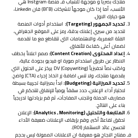
منتجك بصرياً و موجهة للشباب فـ منصة Instgram هي
الأنسب، أما إذا كان موجهاً للشركات (B٢B) فان Linkedin،
هو خيارك الاول.
تحديد الجمهور (Targeting):
استخدام أدوات المنصة
لتحديد من سيري إعلانك بدقة، رمز على الموقع الجغرافي،
الفئة العمرية، والاهتمامات التي تتقاطع مع ما تقدمه
لضمان أعلى كفاءة للأنفاق.
إعداد المحتوى (Content Creation):
صمم اعلاناً يخطف
الانظار عن طريق استخدام صورة او فيديو بجودة عالية،
واكتب نصاً تحفيزياً (Copywriting) DV يركز على الحلول التي
يقدمها منتجك، ولا تنس اضافة زر اتخاذ إجراء (CTA) واضح.
تحديد الميزانية (Budgeting):
ابدأ بميزانية تجربية بسيطة
لاختيار أداء الإعلان، حدد سقفاً يومياً للإنفاق لتتحكم في
مصاريف الحملة وتتجنب المفاجآت، ثم قم بزيادتها تدريجياً
بناء على النتائج.
المتابعة والتحليل (Monitoring ـ Analytics):
الإعلان
تحقق تفاعلاً أكبر، وقم بإيقاف الإعلانات ضعيفة الأداء
لتحسين عائد الاستثمار (ROI).
فـ مفتاح النجاح هو معرفة ان الاعلانات الممولة ليس بحجم