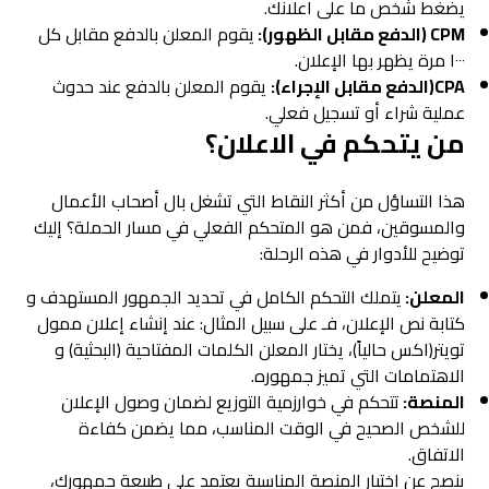
يضغط شخص ما على اعلانك.
CPM (الدفع مقابل الظهور):
يقوم المعلن بالدفع مقابل كل
١٠٠٠ مرة يظهر بها الإعلان.
CPA(الدفع مقابل الإجراء):
يقوم المعلن بالدفع عند حدوث
عملية شراء أو تسجيل فعلي.
من يتحكم في الاعلان؟
هذا التساؤل من أكثر النقاط التي تشغل بال أصحاب الأعمال
والمسوقين، فمن هو المتحكم الفعلي في مسار الحملة؟ إليك
توضيح للأدوار في هذه الرحلة:
المعلن:
يتملك التحكم الكامل في تحديد الجمهور المستهدف و
كتابة نص الإعلان، فـ على سبيل المثال: عند إنشاء إعلان ممول
تويتر(اكس حالياً)، يختار المعلن الكلمات المفتاحية (البحثية) و
الاهتمامات التي تميز جمهوره.
المنصة:
تتحكم في خوارزمية التوزيع لضمان وصول الإعلان
للشخص الصحيح في الوقت المناسب، مما يضمن كفاءة
الاتفاق.
ينصح عن اختيار المنصة المناسبة يعتمد على طبيعة جمهورك،