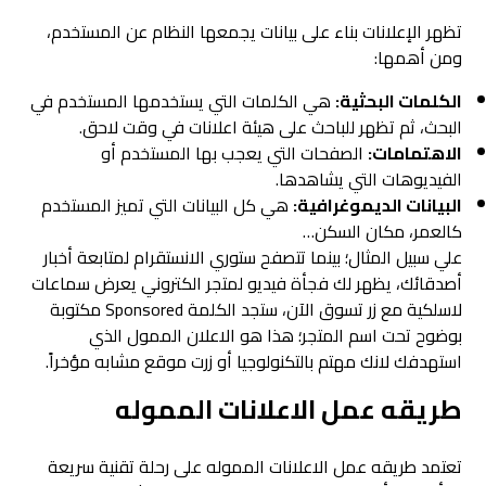
تظهر الإعلانات بناء على بيانات يجمعها النظام عن المستخدم،
ومن أهمها:
الكلمات البحثية:
هي الكلمات التي يستخدمها المستخدم في
البحث، ثم تظهر للباحث على هيئة اعلانات في وقت لاحق.
الاهتمامات:
الصفحات التي يعجب بها المستخدم أو
الفيديوهات التي يشاهدها.
البيانات الديموغرافية:
هي كل البيانات التي تميز المستخدم
كالعمر، مكان السكن…
علي سبيل المثال؛ بينما تتصفح ستوري الانستقرام لمتابعة أخبار
أصدقائك، يظهر لك فجأة فيديو لمتجر الكتروني يعرض سماعات
لاسلكية مع زر تسوق الآن، ستجد الكلمة Sponsored مكتوبة
بوضوح تحت اسم المتجر؛ هذا هو الاعلان الممول الذي
استهدفك لانك مهتم بالتكنولوجيا أو زرت موقع مشابه مؤخراً.
طريقه عمل الاعلانات المموله
تعتمد طريقه عمل الاعلانات المموله على رحلة تقنية سريعة