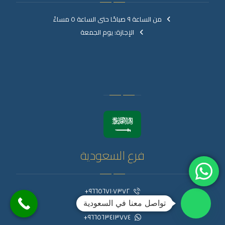
من الساعة ٩ صباحًا حتى الساعة ٥ مساءً
الإجازة: يوم الجمعة
فرع السعودية
٩٦٦٥٦٧١٠٧٣٧٢+
٩٦٦٥٤٩٩٥٧٣٧٢+
تواصل معنا في السعودية
٩٦٦٥٦٣٤١٣٧٧٤+