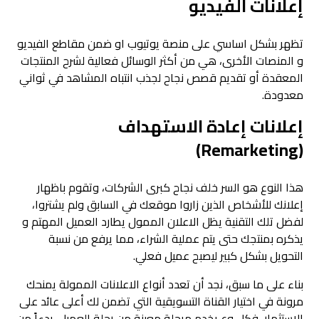
إعلانات الفيديو
تظهر بشكل اساسي على منصة يوتيوب او ضمن مقاطع الفيديو
و المنصات الأخرى، هي من أكثر الوسائل فعالية لشرح المنتجات
المعقدة أو تقديم قصص نجاح لجذب انتباه المشاهد في ثواني
معدودة.
إعلانات إعادة الاستهداف
(Remarketing)
هذا النوع هو السر خلف نجاح كبرى الشركات، وتقوم باظهار
إعلانك للأشخاص الذين زاروا موقعك في السابق ولم يشتروا،
لفضل تلك التقنية يظل الاعلان الممول يطارد العميل المهتم و
يذكره بمنتجك حتى يتم عملية الشراء، مما يرفع من نسبة
التحويل بشكل كبير ليصبح عميل فعلي.
بناء على ما سبق، نجد أن تعدد أنواع الاعلانات الممولة يمنحك
مرونة في اختيار القناة التسويقية التي تضمن لك أعلى عائد على
الاستثمار، فكل وع يخدم مرحلة معينة من رحلة العميل، بدءاً من