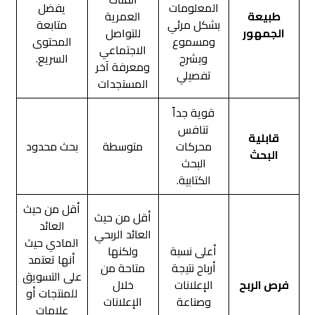
المعلومات
يفضل
طبيعة
العمرية
بشكل مرئي
متابعة
الجمهور
للتواصل
ومسموع
المحتوى
الاجتماعي
وبشرح
السريع.
ومعرفة آخر
تفصيلي
المستجدات
قوية جداً
تنافس
قابلية
محركات
متوسطة
بحث محدود
البحث
البحث
الكتابية.
أقل من حيث
أقل من حيث
العائد
العائد الربحي
المادي حيث
أعلى نسبة
ولكنها
أنها تعتمد
أرباح نتيجة
متاحة من
على التسويق
فرص الربح
الإعلانات
خلال
للمنتجات أو
وصناعة
الإعلانات
علامات