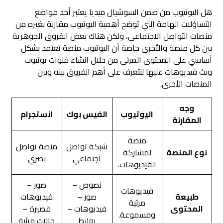
هل اليوتيوب من ضمن السوشيال ميديا يعتبر أحد مواضع
التساؤلات الهامة التي توضح أهمية اليوتيوب مقارنة بغيره من
منصات التواصل الاجتماعي، ولكن هناك بعض الفروق الجوهرية
بين كل منصة والأخرى خاصة أن اليوتيوب منصة تعتمد بشكل
أساسي على المحتوى المرئي من خلال انشاء قنوات يوتيوب
وبث فيديوهات عليها لنتعرف على أهم الفروق بينه وبين
المنصات الأخرى.
وجه
اليوتيوب
الفيس بوك
انستجرام
المقارنة
منصة
شبكة تواصل
منصة تواصل
نوع المنصة
لمشاركة
اجتماعي
بصري
الفيديوهات.
نصوص –
صور –
فيديوهات
طبيعة
صور –
فيديوهات
مرئية
المحتوى
فيديوهات –
قصيرة –
ومسموعة.
روابط
حالات مرئية