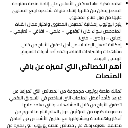
تعتمد فكرة YouTube في الأساس على إتاحة منصة مفتوحة
المصدر يمكن من خلالها إنشاء قنوات شخصية لرفع المحتوى
عليها من قبل صناع المحتوى.
يتيح اليوتيوب إمكانية تخصيص المحتوى واختيار مجال القناة
المتخصص سواء كان ( ترفيهي – علمي – ثقافي – تعليمي –
إخباري – رياضي – فني).
إمكانية تفعيل الإعلانات من أجل تحقيق الأرباح من خلال
مشاهدات واشتراكات القناة، وهذه أحد أدوات التسويق
الرقمي الجيدة.
أهم الخصائص التي تميزه عن باقي
المنصات
تمتلك منصة يوتيوب مجموعة من الخصائص التي تميزها عن
غيرها كأحد أفضل المنصات التي تستخدم في التسويق الرقمي
لتحقيق الأرباح من خلال المشاهدات، والتي يعتمد عليها
مجموعة كبيرة من المؤثرين حول العالم لنشر ما لديهم من
أفكار واهتمامات ومشاركتها مع ملايين الأشخاص في أماكن
مختلفة، لنتعرف بذلك على خصائص منصة يوتيوب التي تميزه عن