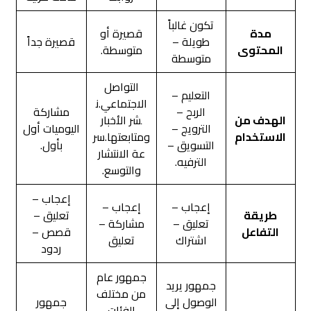
تكون غالباً
مدة
قصيرة أو
طويلة –
قصيرة جداً
المحتوى
متوسطة.
متوسطة
التواصل
التعليم –
الاجتماعي.ن
الربح –
مشاركة
الهدف من
شر الأخبار
الترويج –
اليوميات أول
الاستخدام
ومتابعتها.سر
التسويق –
بأول.
عة الانتشار
الترفيه.
والتوسع.
إعجاب –
إعجاب –
إعجاب –
طريقة
تعليق –
تعليق –
مشاركة –
التفاعل
قصص –
اشتراك
تعليق
ردود
جمهور عام
جمهور يريد
من مختلف
الوصول إلى
جمهور
الفئات