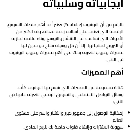
ايجابياته وسلبياته
بالرغم من أن اليوتيوب (Youtube) يعتبر أحد أهم منصات التسويق
الرقمية التي تعتمد على أساليب ربحية فعالة، وله الكثير من
الأدوات التي تساعده في الانتشار والتوسع وبناء علامة تجارية
أو الترويج لمنتجاتها، إلا أن كل وسيلة سلاح ذو حدين لها
مميزات وعيوب لنتعرف بذلك على أهم مميزات وعيوب اليوتيوب
في الآتي.
أهم المميزات
هناك مجموعة من المميزات التي يتسم بها اليوتيوب كأحد
وسائل التواصل الاجتماعي والتسويق الرقمي لنتعرف عليها في
الآتي:
إمكانية الوصول إلى جمهور كبير وانتشار واسع على مستوى
العالم.
سهولة الاشتراك وإنشاء قنوات خاصة بك للربح المادي.