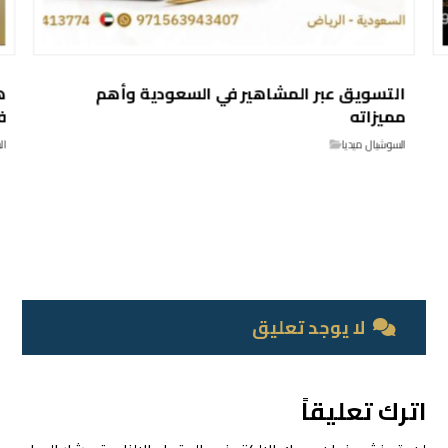
التسويق عبر المشاهير في السعودية وأهم
ه
مميزاته
ف
السوشيال ميديا
ال
لا يوجد تعليق
اترك تعليقاً