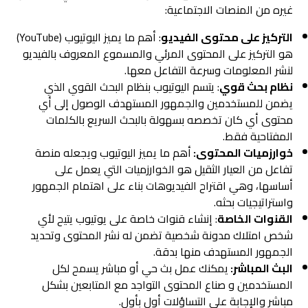
غيره من المنصات الاجتماعية:
التركيز على محتوى الفيديو
: أهم ما يميز اليوتيوب (YouTube)
هو التركيز على المحتوى المرئي والمسموع المعروف بالفيديو
لنشر المعلومات وسرعة التفاعل معها.
نظام بحث قوي
: يتسم اليوتيوب بنظام البحث القوي الذي
يضمن للمستخدمين والجمهور المستهدف الوصول إلى أي
محتوى أي كان تخصصه بسهولة بالبحث السريع بالكلمات
المفتاحية فقط.
خوارزميات المحتوى:
أهم ما يميز اليوتيوب ويجعله منصة
تفاعل من العيار الثقيل هو الخوارزميات التي يعمل على
أساسها، وهي اقتراح الفيديوهات بناء على اهتمام الجمهور
واستراتيجيات بحثه.
القنوات الخاصة
: إنشاء قنوات خاصة على يوتيوب يتيح لأي
شخص امتلاك مدونة شخصية تضمن له نشر المحتوى وتحديد
الجمهور المستهدف منها بدقة.
البث المباشر:
يمكنك عمل بث حي أو مباشر يسمح لكل
المستخدمين و صناع المحتوى التواجد مع المتابعين بشكل
مباشر والإجابة على التساؤلات أول بأول.