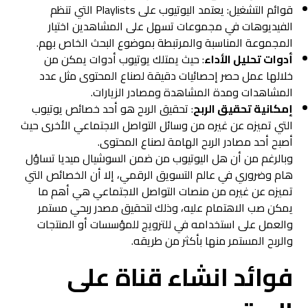
قوائم التشغيل: يعتمد اليوتيوب على Playlists التي تنظم
الفيديوهات في مجموعات تسهل على المشاهدين اختيار
المجموعة المناسبة والمرتبطة بموضوع البحث الخاص بهم.
أدوات تحليل الأداء
: حيث يمتلك يوتيوب أدوات يمكن من
خلالها عمل حصر إحصائيات دقيقة لصناع المحتوى مثل عدد
المشاهدات ومدة المشاهدة ومصادر الزيارات.
إمكانية تحقيق الربح
: تحقيق الربح هو أحد خصائص يوتيوب
التي تميزه عن غيره من وسائل التواصل الاجتماعي الأخرى حيث
أصبح أحد مصادر الربح الهامة لصناع المحتوى.
وبالرغم من أن هل اليوتيوب من ضمن السوشيال ميديا تساؤل
هام وضروري في عالم التسويق الرقمي، إلا أن الخصائص التي
تميزه عن غيره من منصات التواصل الاجتماعي هي أهم ما
يمكن صب الاهتمام عليه، وذلك لتحقيق مصدر ربحي مستمر
والعمل على استخدامه في للترويج للمؤسسات أو المنتجات
والربح المستمر منها بأكثر من طريقه.
فوائد انشاء قناة على